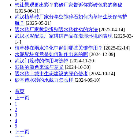
想让景观更出彩？彩砖厂家告诉你彩砖色彩的奥秘
[2025-06-11]
武汉植草砖厂家分享空隙碎石如何为草坪生长保驾护
航？
[2025-05-21]
透水砖厂家教您辨别透水砖优劣的方法
[2025-04-14]
武汉水泥配块厂家讲讲产品在潮湿环境的表现
[2025-03-
14]
植草砖在雨水净化中起到哪些关键作用？
[2025-02-14]
水泥配块究竟是如何制作出来的呢
[2024-12-09]
武汉门垛砖的作用与选择
[2024-11-20]
彩砖的颜色来源与意义
[2024-10-30]
透水砖：城市生态建设的绿色使者
[2024-10-14]
砂基透水砖的承载力怎么样
[2024-09-10]
首页
上一页
1
2
3
4
5
下一页