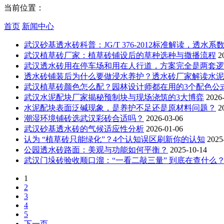
当前位置：
首页
新闻中心
武汉砂基透水砖科普：JG/T 376-2012标准解读，透水
武汉植草砖厂家：植草砖铺设后的草种选种与撒播流程
2
武汉透水砖用在停车场和用在人行道，方案完全是两套逻
透水砖铺装后为什么要做浸水养护？透水砖厂家解读水泥
武汉植草砖颜色怎么配？园林设计师都在用的3个配色公
武汉水泥配块厂家揭秘预制块与现场浇筑的3大博弈
2026
水泥配块表面泛碱现象，是养护不足还是原材料问题？
2
潮湿环境铺砖选武汉彩砖合适吗？
2026-03-06
武汉砂基透水砖的气候适应性分析
2026-01-06
认为 “植草砖只能绿化”？4个认知误区刷新你的认知
2025
公园透水砖路面：美观与功能如何平衡？
2025-10-14
武汉门垛砖验收顺口溜：“一看二敲三量” 到底在查什么
1
2
3
4
5
下一页