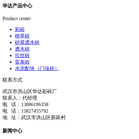
华达产品中心
Product center
彩砖
植草砖
砂基透水砖
透水砖
拉丝砖
盲条砖
水泥配块（门垛砖）
联系方式
武汉市洪山区华达彩砖厂
联系人：代经理
电 话：13886196358
电 话：15827455792
地 址：武汉市洪山区新跃村
新闻中心