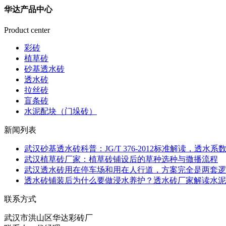
华达产品中心
Product center
彩砖
植草砖
砂基透水砖
透水砖
拉丝砖
盲条砖
水泥配块（门垛砖）
新闻列表
武汉砂基透水砖科普：JG/T 376-2012标准解读，透水
武汉植草砖厂家：植草砖铺设后的草种选种与撒播流程
武汉透水砖用在停车场和用在人行道，方案完全是两套逻
透水砖铺装后为什么要做浸水养护？透水砖厂家解读水泥
联系方式
武汉市洪山区华达彩砖厂